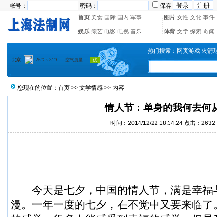
帐号：
密码：
保存
首页
美食
国际
国内
军事
图片
女性
文化
事件
娱乐
综艺
电影
电视
音乐
体育
文学
探索
奇闻
热门搜索：
网页游戏
火箭
您现在的位置：
首页
>>
文学情感
>> 内容
情人节：单身的我何去何
时间：2014/12/22 18:34:24 点击：2632
今天是七夕，中国的情人节，满是幸福
漫。一年一度的七夕，在不觉中又要来临了